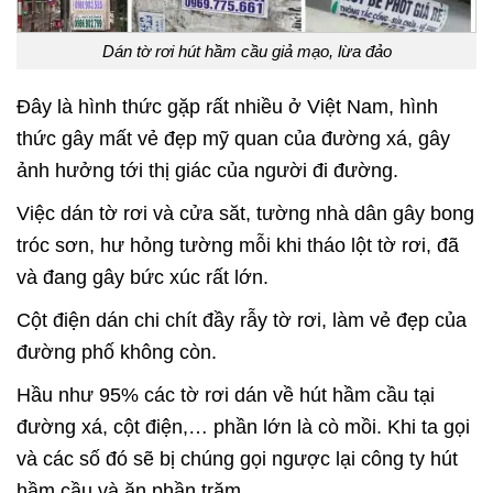
Dán tờ rơi hút hầm cầu giả mạo, lừa đảo
Đây là hình thức gặp rất nhiều ở Việt Nam, hình
thức gây mất vẻ đẹp mỹ quan của đường xá, gây
ảnh hưởng tới thị giác của người đi đường.
Việc dán tờ rơi và cửa săt, tường nhà dân gây bong
tróc sơn, hư hỏng tường mỗi khi tháo lột tờ rơi, đã
và đang gây bức xúc rất lớn.
Cột điện dán chi chít đầy rẫy tờ rơi, làm vẻ đẹp của
đường phố không còn.
Hầu như 95% các tờ rơi dán về hút hầm cầu tại
đường xá, cột điện,… phần lớn là cò mồi. Khi ta gọi
và các số đó sẽ bị chúng gọi ngược lại công ty hút
hầm cầu và ăn phần trăm.