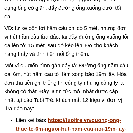
dụng ống có giãn, đẩy đường ống xuống dưới tối
đa.
VD: từ xe bồn tới hầm cầu chỉ có 5 mét, nhưng đơn
vị hút hầm cầu lừa đảo, lại đẩy đường ống xuống tối
đa lên tới 15 mét, sau đó kéo lên. Đo cho khách
hàng thấy và tính tiền nối ống thêm.
Một ví dụ điển hình gần đây là: Đường ống hầm cầu
dài 6m, hút hầm cầu tới làm xong báo 19m lấy. Hóa
đơn thu tiền ghi thông tin công ty nhưng công ty lại
không có thật. Đây là tin tức mới nhất được cập
nhật tại báo Tuổi Trẻ, khách mất 12 triệu vì đơn vị
lừa đảo này:
Liên kết báo:
https://tuoitre.vn/duong-ong-
thuc-te-6m-nguoi-hut-ham-cau-noi-19m-lay-