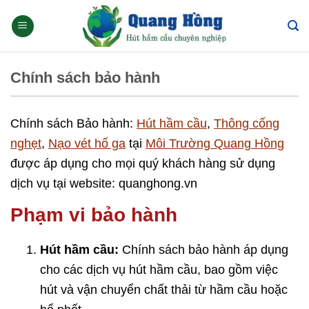
Skip
to
content
Chính sách bảo hành
Chính sách Bảo hành:
Hút hầm cầu
,
Thông cống
nghẹt
,
Nạo vét hố ga
tại
Môi Trường Quang Hồng
được áp dụng cho mọi quý khách hàng sử dụng
dịch vụ tại website: quanghong.vn
Phạm vi bảo hành
Hút hầm cầu:
Chính sách bảo hành áp dụng
cho các dịch vụ hút hầm cầu, bao gồm việc
hút và vận chuyển chất thải từ hầm cầu hoặc