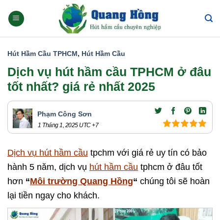
Skip
to
content
Hút Hầm Cầu TPHCM
,
Hút Hầm Cầu
Dịch vụ hút hầm cầu TPHCM ở đâu
tốt nhất? giá rẻ nhất 2025
Phạm Công Sơn
1 Tháng 1, 2025
UTC +7
Dịch vụ hút hầm cầu
tpchm với giá rẻ uy tín có bảo
hành 5 năm, dịch vụ
hút hầm cầu
tphcm ở đâu tốt
hơn
“
Môi trường Quang Hồng
“
chúng tôi sẽ hoàn
lại tiền ngay cho khách.