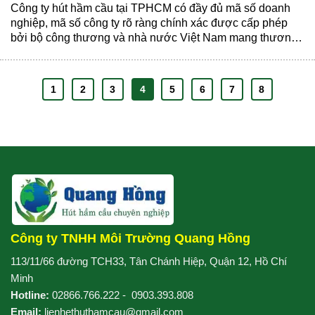
Công ty hút hầm cầu tại TPHCM có đầy đủ mã số doanh
nghiệp, mã số công ty rõ ràng chính xác được cấp phép
bởi bộ công thương và nhà nước Việt Nam mang thương
hiệu công ty TNHH Môi trường Quang Hồng. Giới thiệu về
công ty hút hầm cầu Môi trường Quang......
1
2
3
4
5
6
7
8
Công ty TNHH Môi Trường Quang Hồng
113/11/66 đường TCH33, Tân Chánh Hiệp, Quận 12, Hồ Chí
Minh
Hotline:
02866.766.222
-
0903.393.808
Email:
lienhethuthamcau@gmail.com