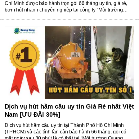
Chí Minh được bảo hành trọn gói 66 tháng uy tín, giá rẻ,
bơm hút nhanh chuyên nghiệp tại công ty “Môi trường
Quang Hồng“. Bơm hút hầm cầu là gì? Bơm hút hầm cầu
là hình thức sử dụng máy......
Dịch vụ hút hầm cầu uy tín Giá Rẻ nhất Việt
Nam [ƯU ĐÃI 30%]
Dịch vụ hút hầm cầu uy tín tại Thành Phố Hồ Chí Minh
(TPHCM) và các tỉnh lần cận bảo hành 66 tháng, gọi có
mặt ngày sau 30 phút là có thật tại “Môi trường Quang