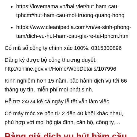
https://lovemama.vn/bai-viet/hut-ham-cau-
tphcm#hut-ham-cau-moi-truong-quang-hong
https://www.cleanipedia.com/vn/ve-sinh-phong-
tam/dich-vu-hut-ham-cau-gia-re-tai-tphcm.html
Có mã số công ty chính xác 100%: 0315300896
Đăng ký được bộ công thương duyệt:
http://online.gov.vn/Home/WebDetails/107996
Kinh nghiệm hơn 15 năm, bảo hành dịch vụ tới 66
tháng uy tín, miễn phí mọi phát sinh.
Hỗ trợ 24/24 kể cả ngày lễ tết vẫn làm việc
Có máy móc xe bồn từ 2 đến 40 khối khác nhau,
phù hợp với mọi hộ gia đình, căn hộ, công ty,…
Bảng giá dịch vụ hút hầm cầu