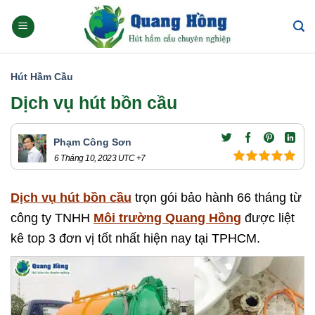
Skip
to
content
Hút Hầm Cầu
Dịch vụ hút bồn cầu
Phạm Công Sơn
6 Tháng 10, 2023
UTC +7
Dịch vụ hút bồn cầu
trọn gói bảo hành 66 tháng từ
công ty TNHH
Môi trường Quang Hồng
được liệt
kê top 3 đơn vị tốt nhất hiện nay tại TPHCM.