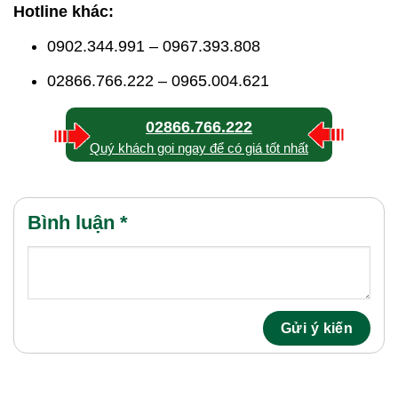
Hotline khác:
0902.344.991 – 0967.393.808
02866.766.222 – 0965.004.621
02866.766.222
Quý khách gọi ngay để có giá tốt nhất
Bình luận
*