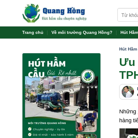
Skip
Tìm
to
kiếm:
content
Trang chủ
Về môi trường Quang Hồng?
Hút Hầm
Hút Hầm
Ưu 
TP
Những
hàng ti