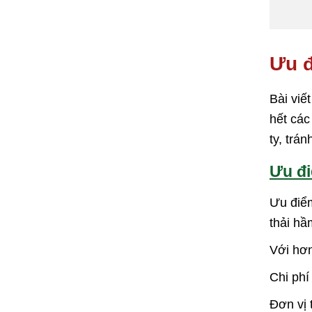
Ưu đ
Bài viế
hết các
ty, trá
Ưu đi
Ưu điểm
thải hầ
Với hơn
Chi phí
Đơn vị 