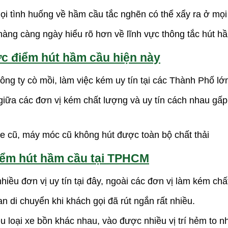
ọi tình huống về hầm cầu tắc nghẽn có thể xẩy ra ở mọi 
àng càng ngày hiểu rõ hơn về lĩnh vực thông tắc hút hầ
 điểm hút hầm cầu hiện này
ông ty cò mồi, làm việc kém uy tín tại các Thành Phố lớ
giữa các đơn vị kém chất lượng và uy tín cách nhau gấp
e cũ, máy móc cũ không hút được toàn bộ chất thải
iểm hút hầm cầu tại TPHCM
nhiều đơn vị uy tín tại đây, ngoài các đơn vị làm kém chấ
an di chuyển khi khách gọi đã rút ngắn rất nhiều.
u loại xe bồn khác nhau, vào được nhiều vị trí hẻm to 