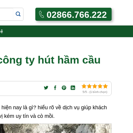
02866.766.222
hệ
ông ty hút hầm cầu
5/5 - (1 bình chọn)
ện nay là gì? hiểu rõ về dịch vụ giúp khách
vị kém uy tín và cò mồi.