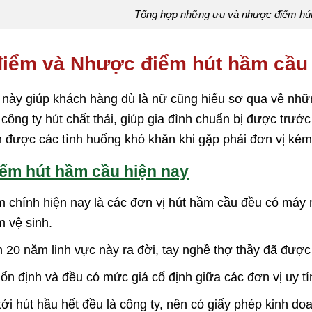
Tổng hợp những ưu và nhược điểm hút
iểm và Nhược điểm hút hầm cầu h
t này giúp khách hàng dù là nữ cũng hiểu sơ qua về nh
 công ty hút chất thải, giúp gia đình chuẩn bị được trước
nh được các tình huống khó khăn khi gặp phải đơn vị kém 
ểm hút hầm cầu hiện nay
 chính hiện nay là các đơn vị hút hầm cầu đều có máy mó
m vệ sinh.
 20 năm linh vực này ra đời, tay nghề thợ thầy đã được 
 ổn định và đều có mức giá cố định giữa các đơn vị uy tí
tới hút hầu hết đều là công ty, nên có giấy phép kinh d