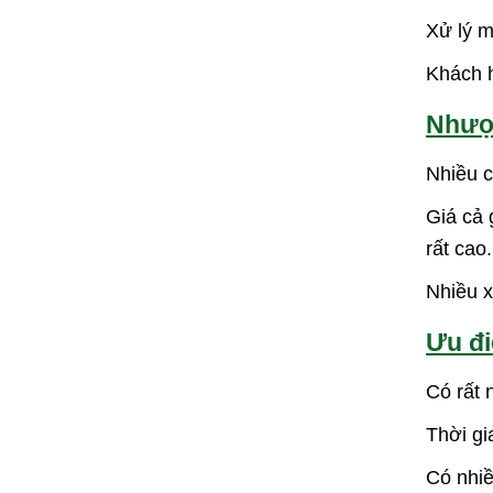
Xử lý m
Khách h
Nhược
Nhiều c
Giá cả 
rất cao.
Nhiều x
Ưu đ
Có rất 
Thời gi
Có nhiề