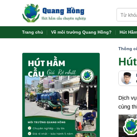
Skip
Tìm
to
kiếm:
content
Trang chủ
Về môi trường Quang Hồng?
Hút Hầm
Thông c
Hút
Dịch v
cùng th