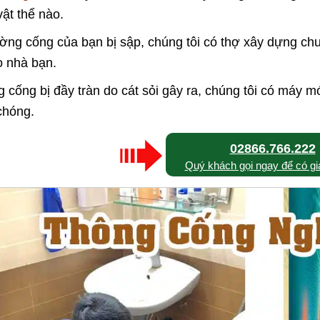
vật thể nào.
ng cống của bạn bị sập, chúng tôi có thợ xây dựng chu
o nhà bạn.
 cống bị đầy tràn do cát sỏi gây ra, chúng tôi có máy m
chóng.
02866.766.222
Quý khách gọi ngay để có giá