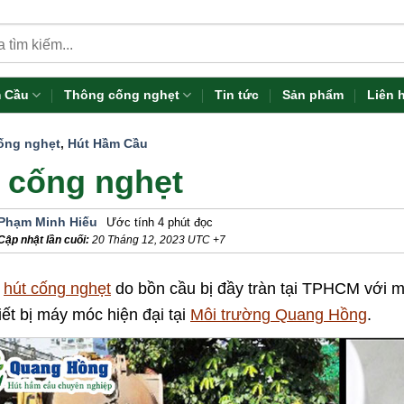
 Cầu
Thông cống nghẹt
Tin tức
Sản phẩm
Liên 
ống nghẹt
,
Hút Hầm Cầu
 cống nghẹt
Phạm Minh Hiếu
Ước tính 4 phút đọc
Cập nhật lần cuối:
20 Tháng 12, 2023
UTC +7
ụ
hút cống nghẹt
do bồn cầu bị đầy tràn tại TPHCM với m
iết bị máy móc hiện đại tại
Môi trường Quang Hồng
.