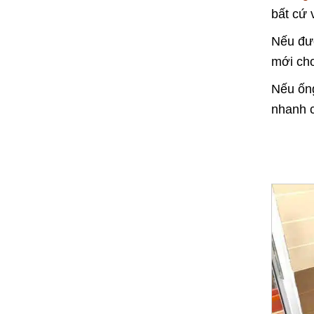
bất cứ 
Nếu đườ
mới ch
Nếu ống
nhanh 