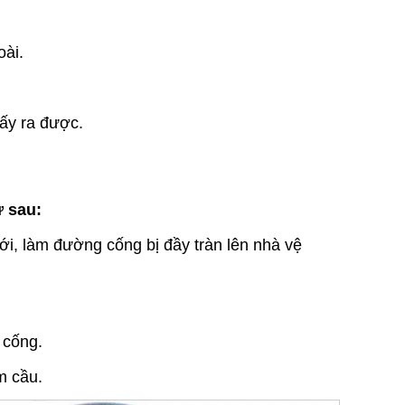
oài.
lấy ra được.
 sau:
ới, làm đường cống bị đầy tràn lên nhà vệ
 cống.
m cầu.