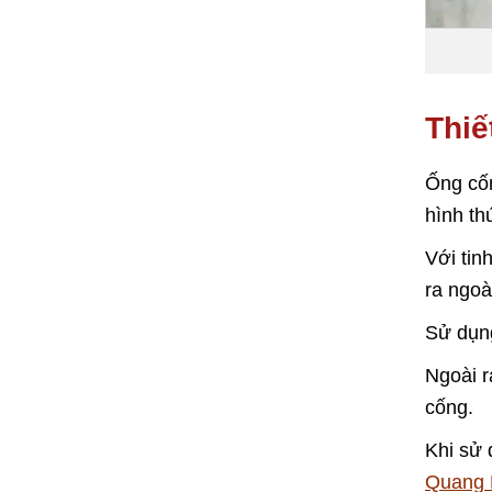
Thiế
Ống cốn
hình th
Với tin
ra ngo
Sử dụng
Ngoài r
cống.
Khi sử 
Quang