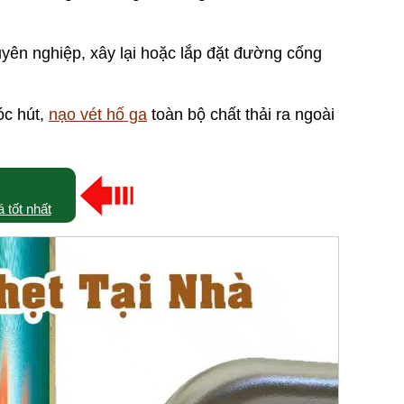
yên nghiệp, xây lại hoặc lắp đặt đường cống
óc hút,
nạo vét hố ga
toàn bộ chất thải ra ngoài
 tốt nhất