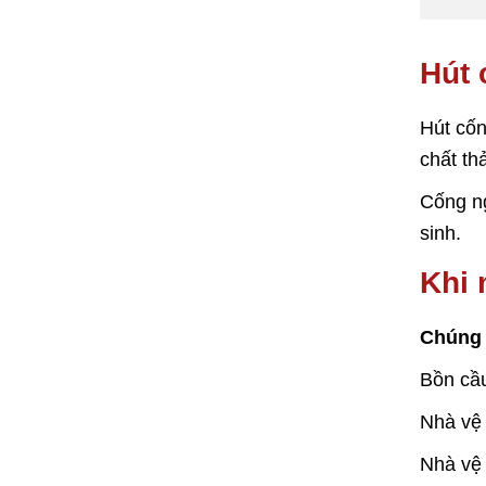
Hút 
Hút cốn
chất th
Cống ng
sinh.
Khi 
Chúng t
Bồn cầu
Nhà vệ 
Nhà vệ 