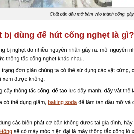
Chất bẩn dầu mỡ bám vào thành cống, gây t
t bị dùng để hút cống nghẹt là gì?
g bị nghẹt do nhiều nguyên nhân gây ra, mỗi nguyên nhâ
ức thông tắc cống nghẹt khác nhau.
h trạng đơn giản chúng ta có thê sử dụng các vật cứng,
ài xem được không.
 cây thông tắc cống, để tạo lực đẩy mạnh, đẩy vật thể 
a có thể dụng giấm,
baking soda
để làm tan dầu mỡ và c
dụng các biện phát cơ bản không được tại gia đình, hãy 
 Hồng
sẽ có máy móc hiện đại là máy thông tắc cống lò x