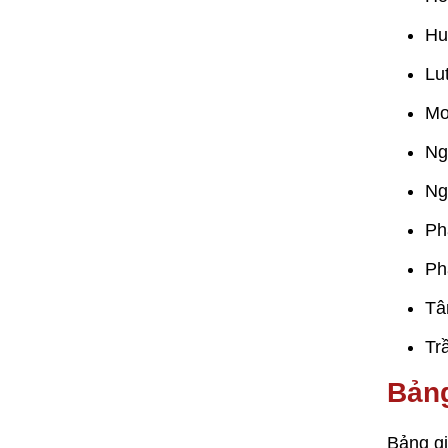
Hu
Lu
Mo
Ng
Ng
Ph
Ph
Tâ
Tr
Bảng
Bảng gi