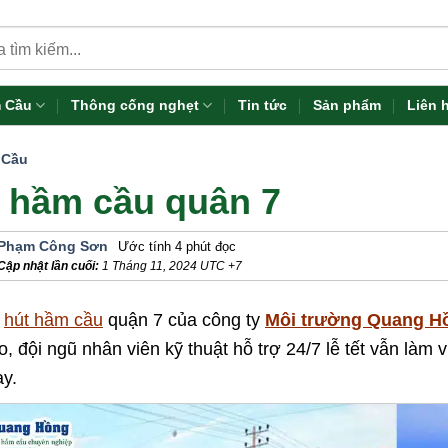
 Cầu
Thông cống nghẹt
Tin tức
Sản phẩm
Liên 
 Cầu
 hầm cầu quân 7
Phạm Công Sơn
Ước tính 4 phút đọc
Cập nhật lần cuối:
1 Tháng 11, 2024
UTC +7
ụ
hút hầm cầu
quận 7 của công ty
Môi trường Quang H
o, đội ngũ nhân viên kỹ thuật hỗ trợ 24/7 lễ tết vẫn làm 
y.