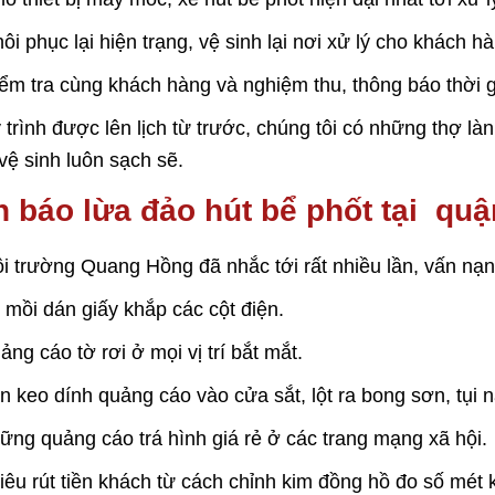
ôi phục lại hiện trạng, vệ sinh lại nơi xử lý cho khách h
ểm tra cùng khách hàng và nghiệm thu, thông báo thời 
 trình được lên lịch từ trước, chúng tôi có những thợ làn
vệ sinh luôn sạch sẽ.
 báo lừa đảo hút bể phốt tại quận
 trường Quang Hồng đã nhắc tới rất nhiều lần, vấn nạ
 mồi dán giấy khắp các cột điện.
ảng cáo tờ rơi ở mọi vị trí bắt mắt.
n keo dính quảng cáo vào cửa sắt, lột ra bong sơn, tụi n
ững quảng cáo trá hình giá rẻ ở các trang mạng xã hội.
iêu rút tiền khách từ cách chỉnh kim đồng hồ đo số mét k