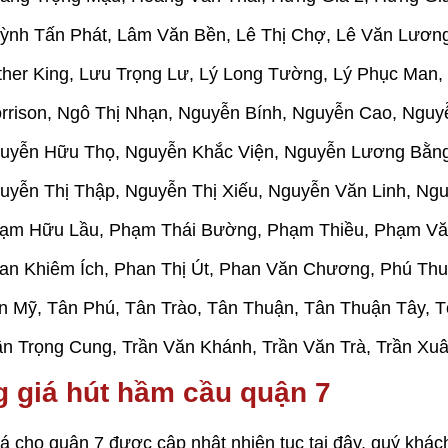
ỳnh Tấn Phát, Lâm Văn Bền, Lê Thị Chợ, Lê Văn Lươn
ther King, Lưu Trọng Lư, Lý Long Tường, Lý Phục Man,
rrison, Ngô Thị Nhạn, Nguyễn Bính, Nguyễn Cao, Ngu
uyễn Hữu Thọ, Nguyễn Khắc Viện, Nguyễn Lương Bằn
uyễn Thị Thập, Nguyễn Thị Xiếu, Nguyễn Văn Linh, Ng
ạm Hữu Lầu, Phạm Thái Bường, Phạm Thiều, Phạm Vă
an Khiêm Ích, Phan Thị Út, Phan Văn Chương, Phú Th
n Mỹ, Tân Phú, Tân Trào, Tân Thuận, Tân Thuận Tây, T
ần Trọng Cung, Trần Văn Khánh, Trần Văn Trà, Trần Xu
 giá hút hầm cầu quận 7
á cho quận 7 được cập nhật nhiên tục tại đây, quý khá