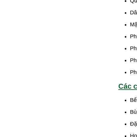
Qu
Dâ
Mậ
Ph
Ph
Ph
Ph
Các c
Bế
Bù
Đặ
Ho