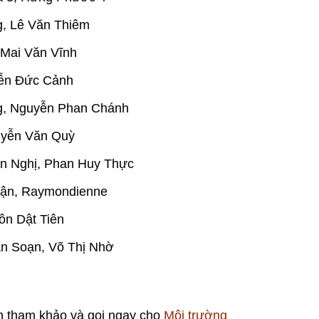
g, Lê Văn Thiêm
 Mai Văn Vĩnh
yễn Đức Cảnh
g, Nguyễn Phan Chánh
uyễn Văn Quỳ
n Nghị, Phan Huy Thực
uận, Raymondienne
ôn Dật Tiên
ân Soạn, Võ Thị Nhờ
ch tham khảo và gọi ngay cho
Môi trường