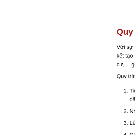
Quy 
Với sự 
kết tạo
cư,… gọ
Quy trì
Ti
đầ
Nh
Lê
Ch