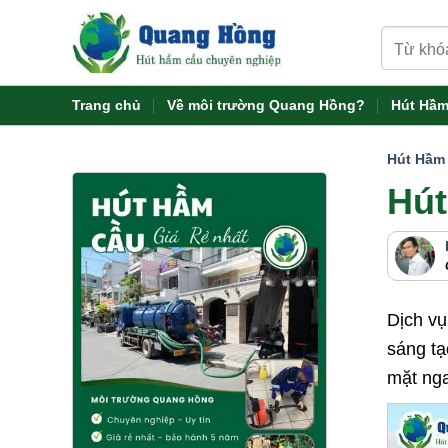
Skip
Tìm
to
kiếm:
content
Trang chủ
Về môi trường Quang Hồng?
Hút Hầm
Hút Hầm
Hút
Dịch v
sáng tạ
mặt nga