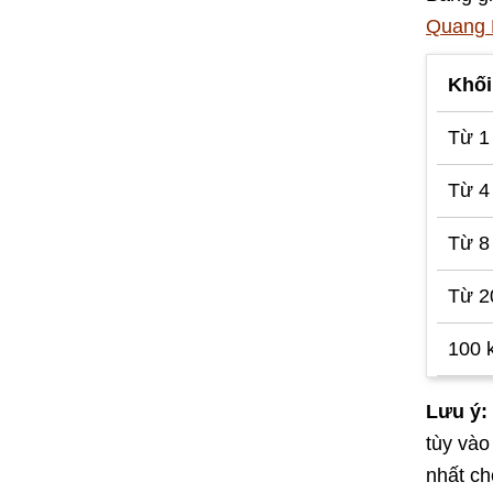
Quang
Khối
Từ 1 
Từ 4 
Từ 8 
Từ 20
100 k
Lưu ý:
tùy vào
nhất ch