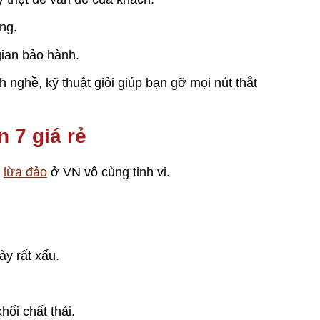
àng.
gian bảo hành.
h nghề, kỹ thuật giỏi giúp bạn gỡ mọi nút thắt
 7 giá rẻ
n
lừa đảo
ở VN vô cùng tinh vi.
ày rất xấu.
hối chất thải.