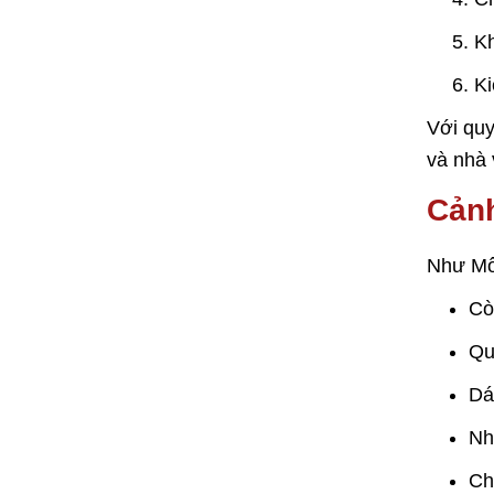
Kh
Ki
Với quy
và nhà 
Cảnh
Như Môi
Cò
Qu
Dá
Nh
Ch