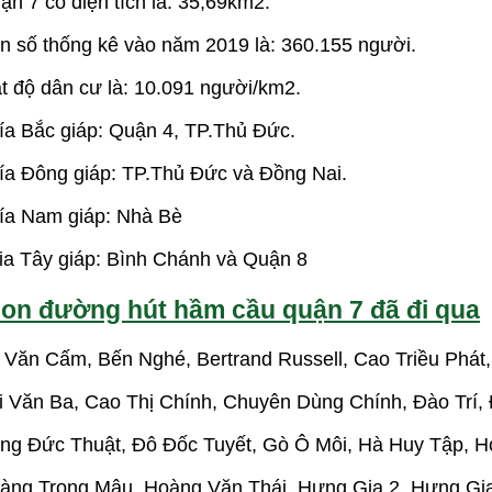
ận 7 có diện tích là: 35,69km2.
n số thống kê vào năm 2019 là: 360.155 người.
t độ dân cư là: 10.091 người/km2.
ía Bắc giáp: Quận 4, TP.Thủ Đức.
ía Đông giáp: TP.Thủ Đức và Đồng Nai.
ía Nam giáp: Nhà Bè
ia Tây giáp: Bình Chánh và Quận 8
on đường hút hầm cầu quận 7 đã đi qua
 Văn Cấm, Bến Nghé, Bertrand Russell, Cao Triều Phát
i Văn Ba, Cao Thị Chính, Chuyên Dùng Chính, Đào Trí,
ng Đức Thuật, Đô Đốc Tuyết, Gò Ô Môi, Hà Huy Tập, H
àng Trọng Mậu, Hoàng Văn Thái, Hưng Gia 2, Hưng Gi