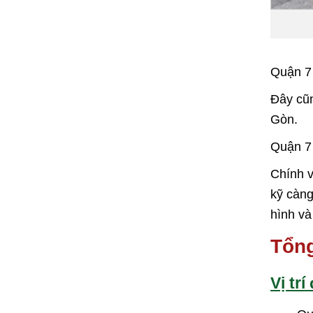
Quận 7
Đây cũn
Gòn.
Quận 7 
Chính v
kỹ càng
hình và
Tổng
Vị trí 