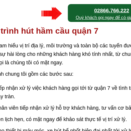
02866.766.222
Quý khách gọi ngay để có giá
trình hút hầm cầu quận 7
am hiểu vị trí địa lý, môi trường và toàn bộ các tuyến
 sự hài lòng cho những khách hàng khó tính nhất, từ chu
i là chúng tôi có mặt ngay.
nh chung tôi gồm các bước sau:
ếp nhận xử lý việc khách hàng gọi tới từ quận 7 về tình 
y tràn.
ân viên tiếp nhận xử lý hỗ trợ khách hàng, tư vấn cơ b
n lịch hẹn, có mặt ngay để khảo sát thực tế vị trí xử lý.
o thiết bị máy móc, xe hút bể phốt hiện đại nhất tới xử l